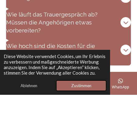
Wie läuft das Trauergespräch ab?
Müssen die Angehörigen etwas
vorbereiten?
Wie hoch sind die Kosten für die
Gestaltung einer Trauerfeier?
Diese Website verwendet Cookies, um Ihr Erlebnis
zu verbessern und maßgeschneiderte Werbung
anzuzeigen. Indem Sie auf „Akzeptieren“ klicken,
stimmen Sie der Verwendung aller Cookies zu.
Ablehnen
Zustimmen
E-Mail
Telefon
Karte
Instagram
WhatsApp
© 2025 - 2026 trauerfeiern-passau.de
Mit Unterstützung von
Webador